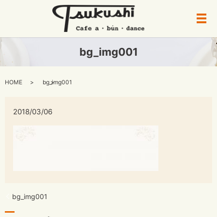
メ
bg_img001
HOME
bg_img001
2018/03/06
bg_img001