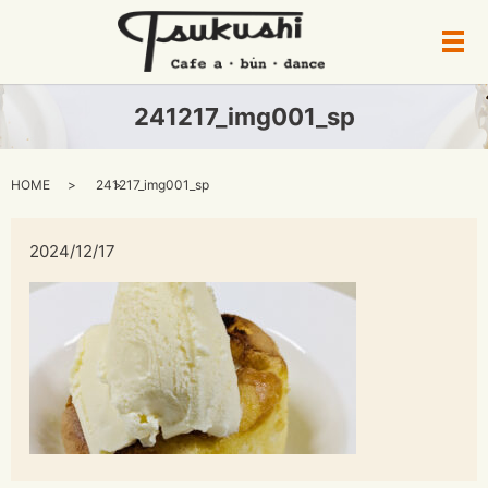
メ
241217_img001_sp
HOME
241217_img001_sp
2024/12/17